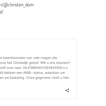
com/@christen_dom
l/