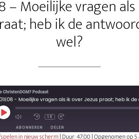
 – Moeilijke vragen als 
raat; heb ik de antwoor
wel?
e ChristenDOM? Podcast
PLAY
1X
EPISODE
ABONNEREN
DELEN
fspelen in nieuw scherm
|
Duur: 47:00
|
Opgenomen op 5 