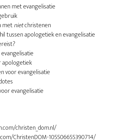
onnen met evangelisatie
gebruik
en met
niet
christenen
hil tussen apologetiek en evangelisatie
ereist?
 evangelisatie
r apologetiek
n voor evangelisatie
dotes
 voor evangelisatie
m.com/christen_dom.nl/
k.com/ChristenDOM-105506655390714/