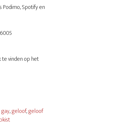
s Podimo, Spotify en
66005
k te vinden op het
,
gay
,
geloof
,
geloof
pkist