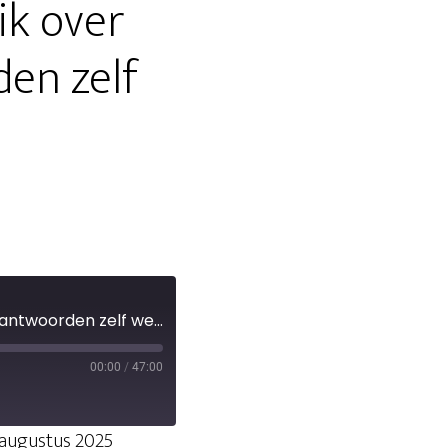
ik over
den zelf
S01E08 - Moeilijke vragen als ik over Jezus praat; heb ik de antwoorden zelf wel?
00:00
/
47:00
augustus 2025