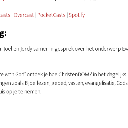
Overcast
PocketCast
casts
|
Overcast
|
PocketCasts
|
Spotify
g:
an Joël en Jordy samen in gesprek over het onderwerp Ev
Life with God’’ ontdek je hoe ChristenDOM? in het dagelijk
itingen zoals Bijbellezen, gebed, vasten, evangelisatie, Go
is op je te nemen.