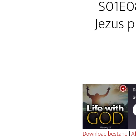
S01E08
Jezus p
D
Download bestand
|
A