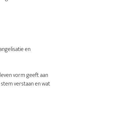
s
angelisatie en
s leven vorm geeft aan
ds stem verstaan en wat