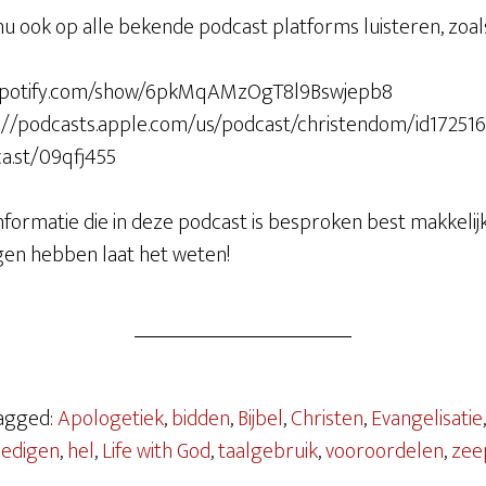
nu ook op alle bekende podcast platforms luisteren, zoal
en.spotify.com/show/6pkMqAMzOgT8l9Bswjepb8
s://podcasts.apple.com/us/podcast/christendom/id17251
ca.st/09qfj455
informatie die in deze podcast is besproken best makkelij
agen hebben laat het weten!
Tagged:
Apologetiek
,
bidden
,
Bijbel
,
Christen
,
Evangelisatie
dedigen
,
hel
,
Life with God
,
taalgebruik
,
vooroordelen
,
zee