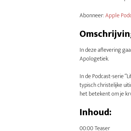
DELEN
Apple Podcasts
Abonneer:
Apple Pod
Spotify
LINK
Omschrijvin
RSS FEED
EMBED
In deze aflevering ga
Apologetiek.
In de Podcast-serie ‘’
typisch christelijke u
het betekent om je kru
Inhoud:
00:00 Teaser