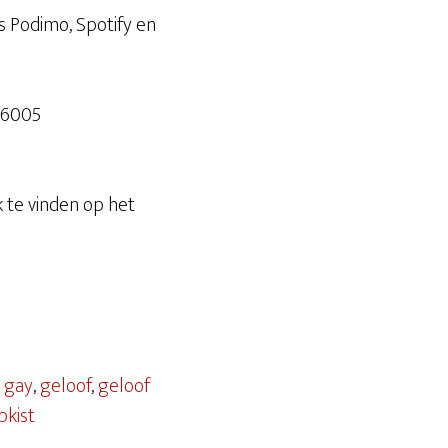
s Podimo, Spotify en
66005
k te vinden op het
,
gay
,
geloof
,
geloof
pkist