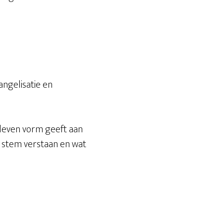
s
angelisatie en
s leven vorm geeft aan
ds stem verstaan en wat