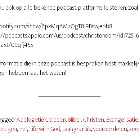
nu ook op alle bekende podcast platforms luisteren, zoal
en.spotify.com/show/6pkMqAMzOgT8l9Bswjepb8
s://podcasts.apple.com/us/podcast/christendom/id17251
ca.st/09qfj455
informatie die in deze podcast is besproken best makkelij
agen hebben laat het weten!
Tagged:
Apologetiek
,
bidden
,
Bijbel
,
Christen
,
Evangelisatie
dedigen
,
hel
,
Life with God
,
taalgebruik
,
vooroordelen
,
zee