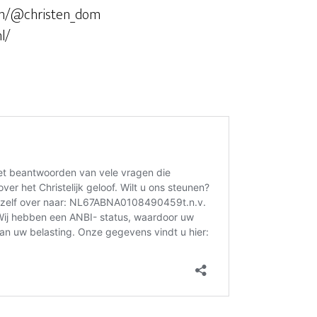
com/@christen_dom
l/