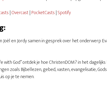
Overcast
PocketCast
casts
|
Overcast
|
PocketCasts
|
Spotify
g:
an Joël en Jordy samen in gesprek over het onderwerp Ev
Life with God’’ ontdek je hoe ChristenDOM? in het dagelijk
itingen zoals Bijbellezen, gebed, vasten, evangelisatie, Go
is op je te nemen.