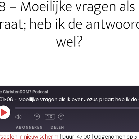
 – Moeilijke vragen als 
raat; heb ik de antwoor
wel?
e ChristenDOM? Podcast
PLAY
1X
EPISODE
ABONNEREN
DELEN
fspelen in nieuw scherm
|
Duur: 47:00
|
Opgenomen op 5 