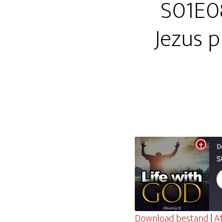
S01E08
Jezus p
D
Download bestand
|
A