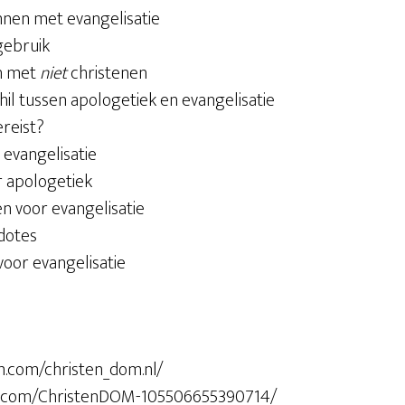
onnen met evangelisatie
gebruik
en met
niet
christenen
hil tussen apologetiek en evangelisatie
ereist?
 evangelisatie
r apologetiek
n voor evangelisatie
dotes
 voor evangelisatie
m.com/christen_dom.nl/
k.com/ChristenDOM-105506655390714/