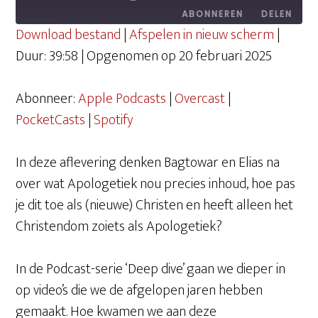
ABONNEREN
DELEN
Download bestand
|
Afspelen in nieuw scherm
|
Duur: 39:58
|
Opgenomen op 20 februari 2025
DELEN
Apple Podcasts
Overcast
PocketCasts
Spotify
Abonneer:
Apple Podcasts
|
Overcast
|
LINK
RSS FEED
PocketCasts
|
Spotify
EMBED
In deze aflevering denken Bagtowar en Elias na
over wat Apologetiek nou precies inhoud, hoe pas
je dit toe als (nieuwe) Christen en heeft alleen het
Christendom zoiets als Apologetiek?
In de Podcast-serie ‘Deep dive’ gaan we dieper in
op video’s die we de afgelopen jaren hebben
gemaakt. Hoe kwamen we aan deze