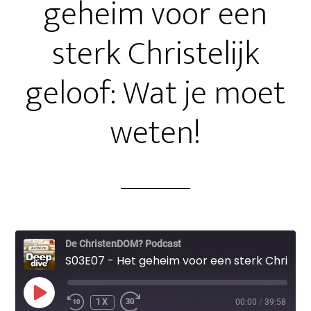
geheim voor een
sterk Christelijk
geloof: Wat je moet
weten!
De ChristenDOM? Podcast
S03E07 - Het geheim voor een sterk Christelijk geloof: Wat je moet weten!
PLAY
1X
00:00
/
39:58
EPISODE