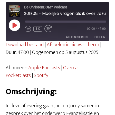
De ChristenDOM? Podcast
S01E08 - Moeilijke vragen als ik over Jezus praat; heb ik de antwoorden zelf wel?
PLAY
1X
00:00
/
47:00
EPISODE
ABONNEREN
DELEN
Download bestand
|
Afspelen in nieuw scherm
|
Duur: 47:00
|
Opgenomen op 5 augustus 2025
DELEN
Apple Podcasts
Overcast
PocketCasts
Spotify
Abonneer:
Apple Podcasts
|
Overcast
|
LINK
RSS FEED
PocketCasts
|
Spotify
EMBED
Omschrijving:
In deze aflevering gaan Joël en Jordy samen in
gesprek over het onderwerp Evangelisatie en