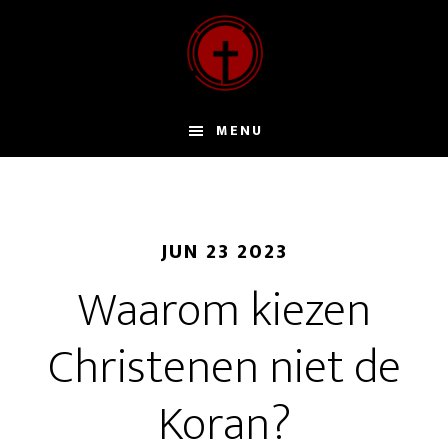
Door
naar
de
hoofd
inhoud
MENU
JUN 23 2023
Waarom kiezen
Christenen niet de
Koran?