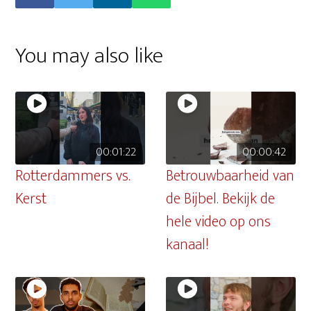
You may also like
00:01:22
00:00:42
Rotterdammers vs.
Betrouwbaarheid van
Kerst
de Bijbel. Bekijk de
hele video op ons
kanaal!