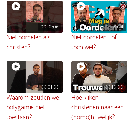
00:01:06
00:20:14
Niet oordelen als
Niet oordelen… of
christen?
toch wel?
00:01:03
00:10:00
Waarom zouden we
Hoe kijken
polygamie niet
christenen naar een
toestaan?
(homo)huwelijk?