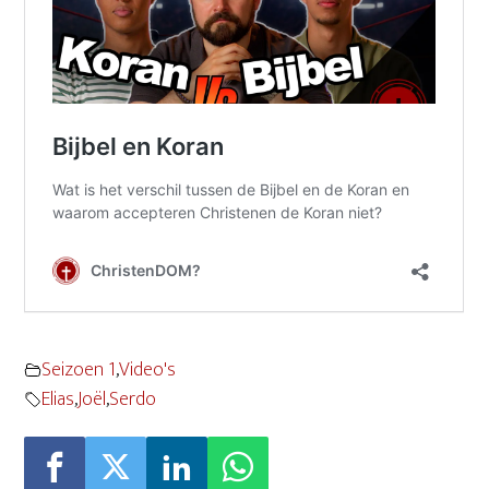
Seizoen 1
,
Video's
Elias
,
Joël
,
Serdo