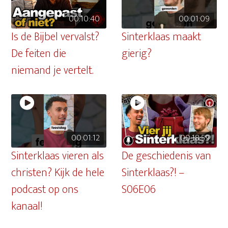
00:10:40
00:01:09
Is de Bijbel vervalst?
Sinterklaas maakt
De feiten die
gierig?
niemand je vertelt.
00:01:12
00:18:59
Sinterklaas vieren als
De geschiedenis van
christen? Kijk de hele
Sinterklaas?! –
podcast op ons
S06E06
kanaal!