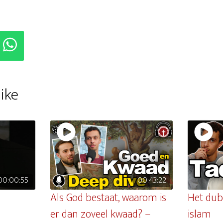
ike
00:00:55
00:43:22
Als God bestaat, waarom is
Het dub
er dan zoveel kwaad? –
islam