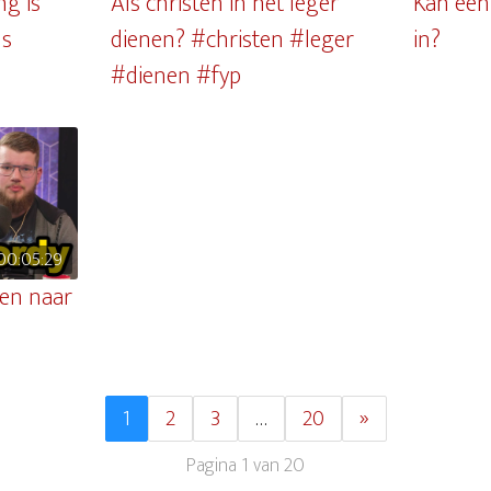
g is
Als christen in het leger
Kan een
ls
dienen? #christen #leger
in?
#dienen #fyp
00:05:29
en naar
1
2
3
…
20
»
Pagina 1 van 20