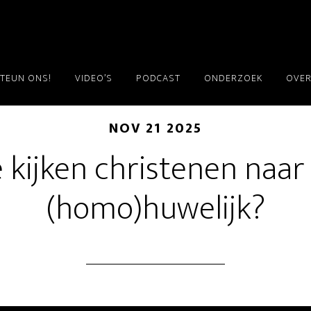
TEUN ONS!
VIDEO’S
PODCAST
ONDERZOEK
OVER
NOV 21 2025
 kijken christenen naar
(homo)huwelijk?