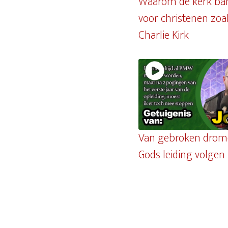
Waarom de kerk ban
voor christenen zoa
Charlie Kirk
Van gebroken drom
Gods leiding volgen