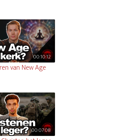
00:10:12
ren van New Age
00:07:08