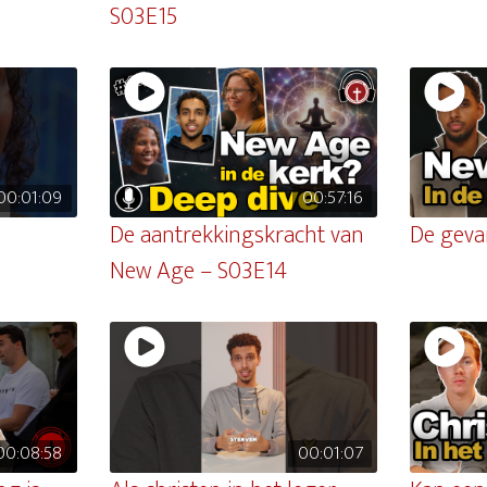
S03E15
00:01:09
00:57:16
De aantrekkingskracht van
De geva
New Age – S03E14
00:08:58
00:01:07