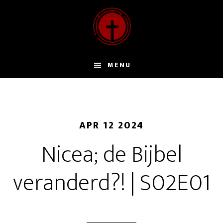
Door
naar
de
hoofd
inhoud
MENU
APR 12 2024
Nicea; de Bijbel
veranderd?! | S02E01