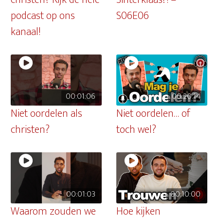
podcast op ons
S06E06
kanaal!
00:01:06
00:20:14
Niet oordelen als
Niet oordelen… of
christen?
toch wel?
00:01:03
00:10:00
Waarom zouden we
Hoe kijken