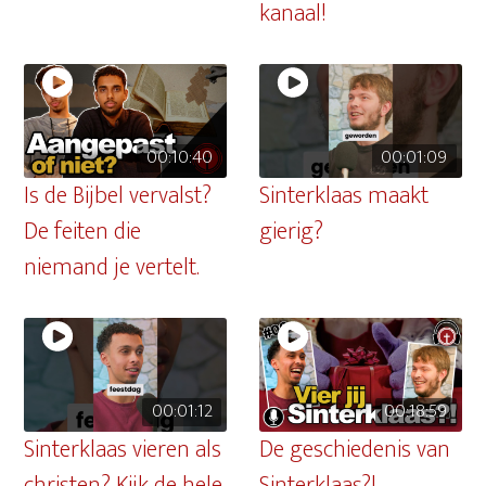
kanaal!
00:10:40
00:01:09
Is de Bijbel vervalst?
Sinterklaas maakt
De feiten die
gierig?
niemand je vertelt.
00:01:12
00:18:59
Sinterklaas vieren als
De geschiedenis van
christen? Kijk de hele
Sinterklaas?! –