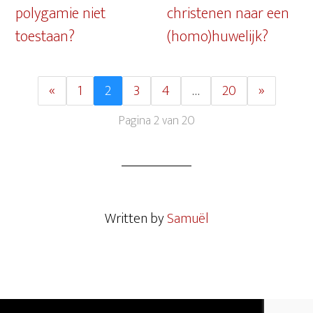
polygamie niet
christenen naar een
toestaan?
(homo)huwelijk?
«
1
2
3
4
…
20
»
Pagina 2 van 20
Written by
Samuël