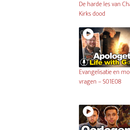
De harde les van Cha
Kirks dood
Evangelisatie en moe
vragen – S01E08