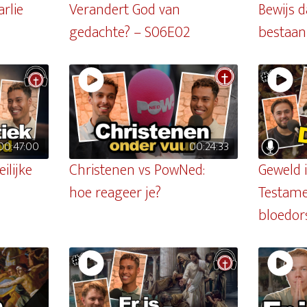
rlie
Verandert God van
Bewijs d
gedachte? – S06E02
bestaan
00:47:00
00:24:33
ilijke
Christenen vs PowNed:
Geweld 
hoe reageer je?
Testame
bloedor