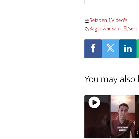
Seizoen 1
,
Video's
Bagtowar
,
Samuël
,
Serd
You may also l