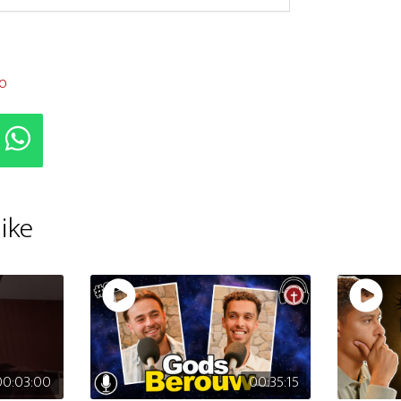
o
ike
00:03:00
00:35:15