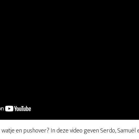
g watje en pushover? In deze video geven Serdo, Samuël