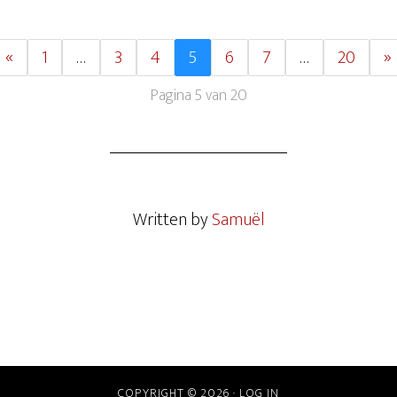
«
1
…
3
4
5
6
7
…
20
»
Pagina 5 van 20
Written by
Samuël
COPYRIGHT © 2026 ·
LOG IN