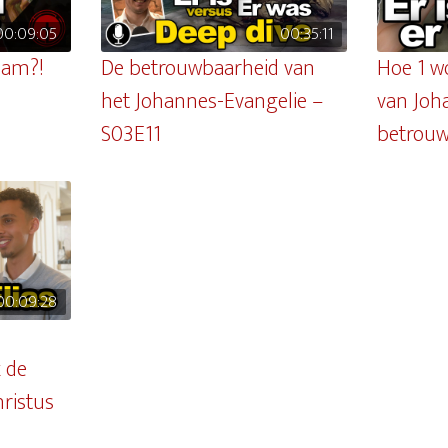
00:09:05
00:35:11
aam?!
De betrouwbaarheid van
Hoe 1 w
het Johannes-Evangelie –
van Joh
S03E11
betrou
00:09:28
 de
hristus