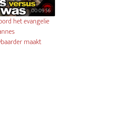
00:09:56
oord het evangelie
annes
wbaarder maakt