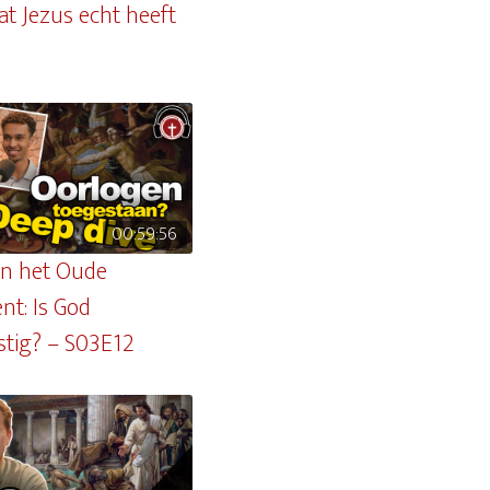
at Jezus echt heeft
00:59:56
in het Oude
nt: Is God
stig? – S03E12