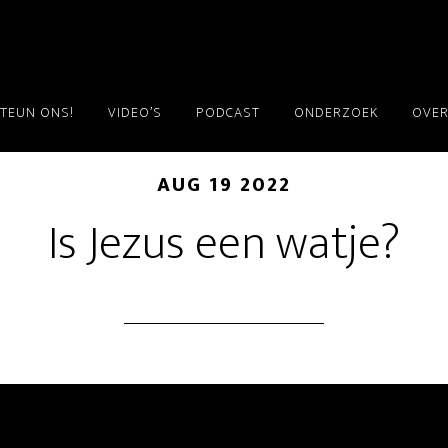
TEUN ONS!
VIDEO’S
PODCAST
ONDERZOEK
OVER
AUG 19 2022
Is Jezus een watje?