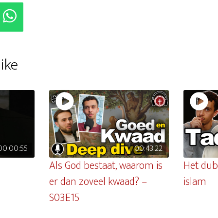
ike
00:00:55
00:43:22
Als God bestaat, waarom is
Het dub
er dan zoveel kwaad? –
islam
S03E15