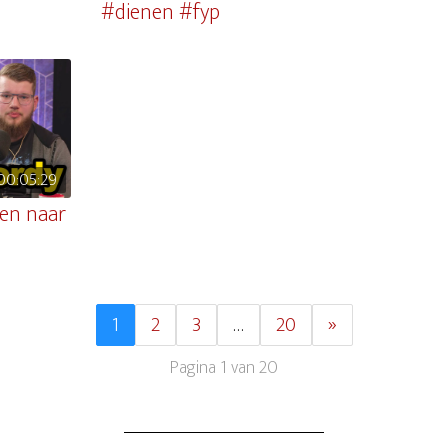
#dienen #fyp
00:05:29
en naar
1
2
3
…
20
»
Pagina 1 van 20