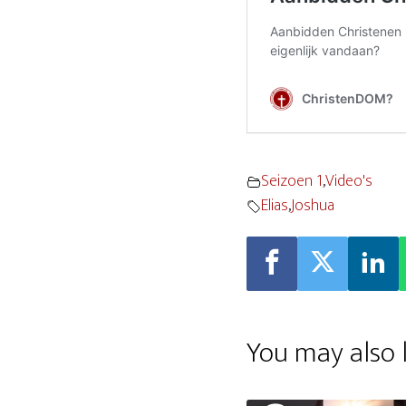
Seizoen 1
,
Video's
Elias
,
Joshua
You may also l