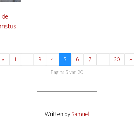
 de
hristus
«
1
…
3
4
5
6
7
…
20
»
Pagina 5 van 20
Written by
Samuël