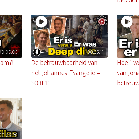
bloedor
00:09:05
00:35:11
aam?!
De betrouwbaarheid van
Hoe 1 w
het Johannes-Evangelie –
van Joh
S03E11
betrou
00:09:28