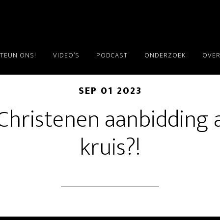
TEUN ONS!
VIDEO’S
PODCAST
ONDERZOEK
OVER
SEP 01 2023
Christenen aanbidding 
kruis?!