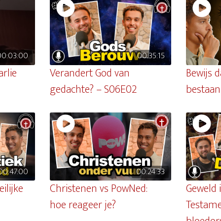
00:03:00
00:35:15
rlie
Verandert God van
Bewijs d
gedachte? – S06E02
bestaan
00:47:00
00:24:33
ilijke
Christenen vs PowNed:
Geweld 
hoe reageer je?
Testame