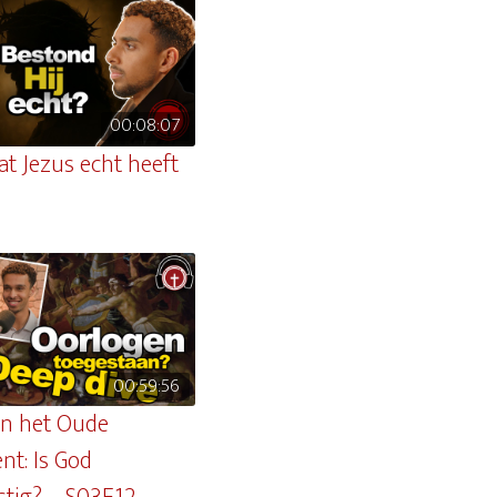
00:08:07
at Jezus echt heeft
00:59:56
in het Oude
nt: Is God