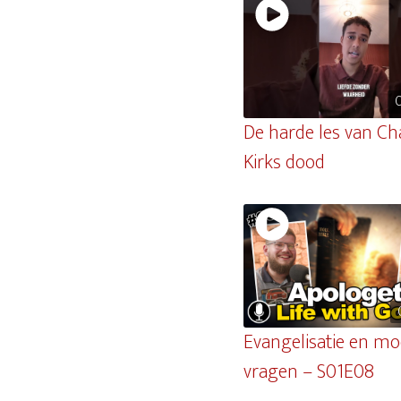
De harde les van Cha
Kirks dood
Evangelisatie en moe
vragen – S01E08