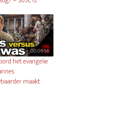
stig? – S03E12
00:09:56
oord het evangelie
annes
wbaarder maakt