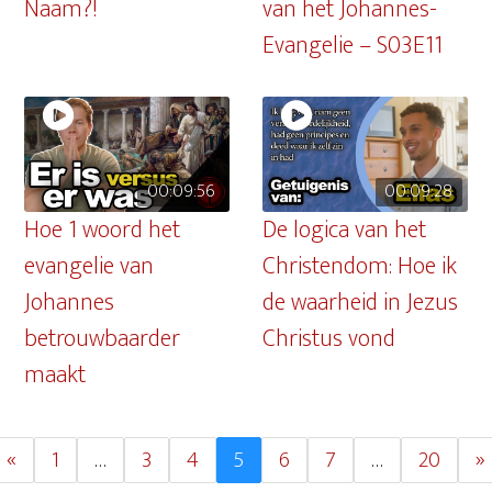
Naam?!
van het Johannes-
Evangelie – S03E11
00:09:56
00:09:28
Hoe 1 woord het
De logica van het
evangelie van
Christendom: Hoe ik
Johannes
de waarheid in Jezus
betrouwbaarder
Christus vond
maakt
«
1
…
3
4
5
6
7
…
20
»