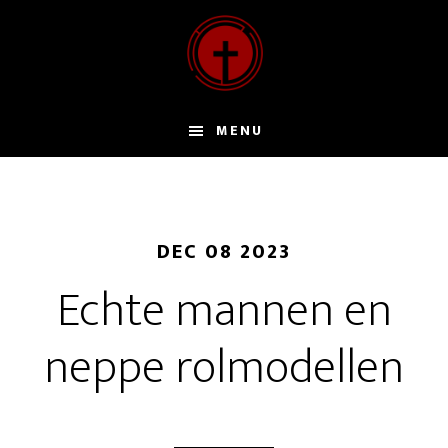
Door
naar
de
hoofd
inhoud
MENU
DEC 08 2023
Echte mannen en
neppe rolmodellen