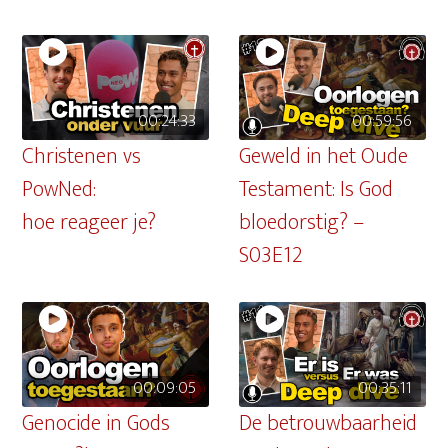
00:24:33
00:59:56
Christenen vs
Geweld in het Oude
PowNed:
Testament: Is God
hoe reageer je?
bloedorstig? –
S03E12
00:09:05
00:35:11
Genocide in Gods
De betrouwbaarheid