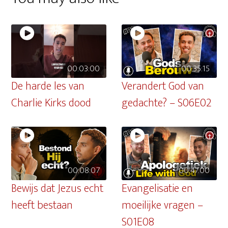
00:03:00
00:35:15
De harde les van
Verandert God van
Charlie Kirks dood
gedachte? – S06E02
00:08:07
00:47:00
Bewijs dat Jezus echt
Evangelisatie en
heeft bestaan
moeilijke vragen –
S01E08