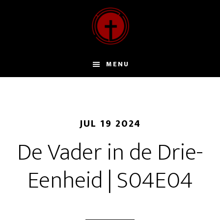
Door
naar
de
hoofd
inhoud
MENU
JUL 19 2024
De Vader in de Drie-
Eenheid | S04E04