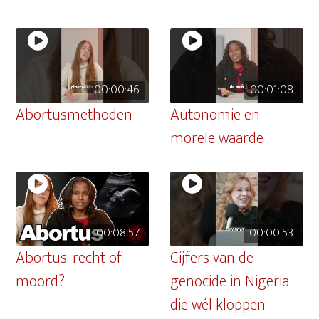
00:00:46
00:01:08
Abortusmethoden
Autonomie en
morele waarde
00:08:57
00:00:53
Abortus: recht of
Cijfers van de
moord?
genocide in Nigeria
die wél kloppen