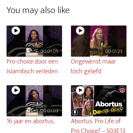
You may also like
00:01:05
00:01:23
Pro-choice door een
Ongewenst maar
Islamitisch verleden
toch geliefd
00:01:03
00:59:00
16 jaar en abortus..
Abortus: Pro Life of
Pro Choice? – S03E13