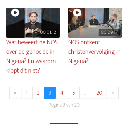
00:01:12
00:09:17
Wat beweert de NOS
NOS ontkent
over de genocide in
christenvervolging in
Nigeria? En waarom
Nigeria?!
klopt dit niet?
«
1
2
3
4
5
…
20
»
Pagina 3 van 20