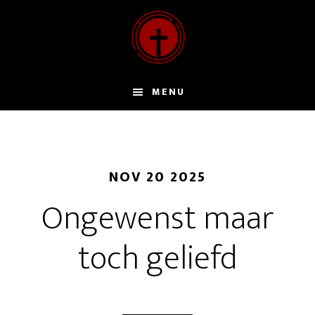
Door
naar
de
hoofd
inhoud
MENU
NOV 20 2025
Ongewenst maar
toch geliefd