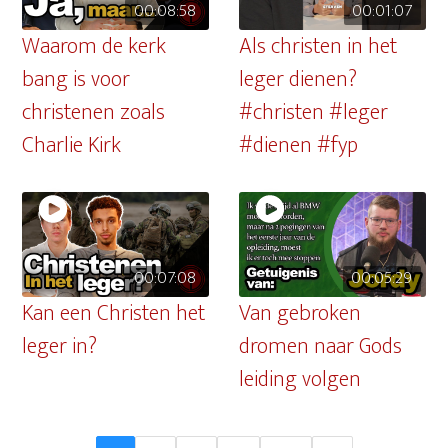
00:08:58
00:01:07
Waarom de kerk
Als christen in het
bang is voor
leger dienen?
christenen zoals
#christen #leger
Charlie Kirk
#dienen #fyp
00:07:08
00:05:29
Kan een Christen het
Van gebroken
leger in?
dromen naar Gods
leiding volgen