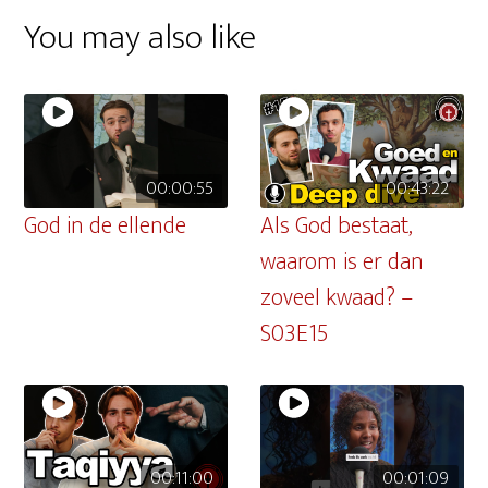
You may also like
00:00:55
00:43:22
God in de ellende
Als God bestaat,
waarom is er dan
zoveel kwaad? –
S03E15
00:11:00
00:01:09