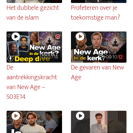
Het dubbele gezicht
Profeteren over je
van de islam
toekomstige man?
00:57:16
00:10:12
De
De gevaren van New
aantrekkingskracht
Age
van New Age –
S03E14