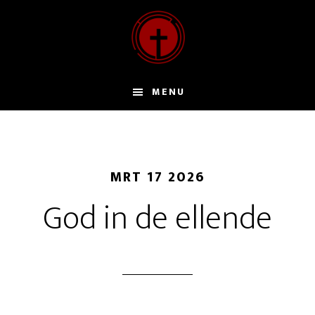
Door
naar
de
hoofd
inhoud
MENU
MRT 17 2026
God in de ellende