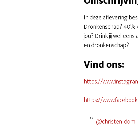
Omschrijvin
EMBED
In deze aflevering be
Dronkenschap? 40% van
jou? Drink jij wel een
en dronkenschap?
Vind ons:
https://www.instagra
https://www.faceboo
@christen_dom