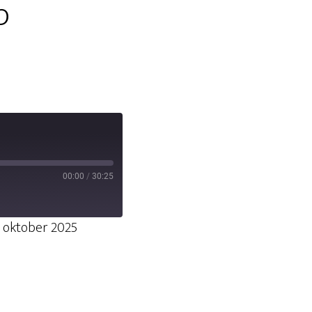
p
00:00
/
30:25
oktober 2025
s