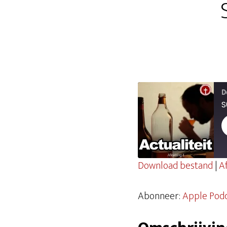
D
S
Download bestand
|
A
DELEN
Apple Podcasts
Abonneer:
Apple Pod
Spotify
LINK
RSS FEED