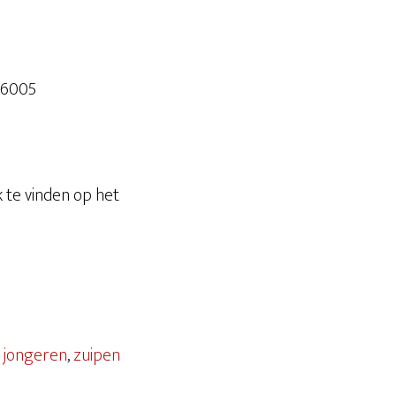
66005
k te vinden op het
,
jongeren
,
zuipen