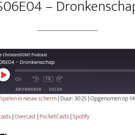
S06E04 – Dronkenscha
e ChristenDOM? Podcast
06E04 - Dronkenschap
PLAY
1X
EPISODE
ABONNEREN
DELEN
fspelen in nieuw scherm
|
Duur: 30:25
|
Opgenomen op 14 
Overcast
PocketCast
casts
|
Overcast
|
PocketCasts
|
Spotify