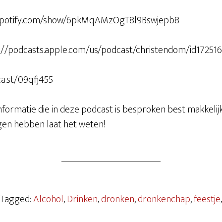
en.spotify.com/show/6pkMqAMzOgT8l9Bswjepb8
s://podcasts.apple.com/us/podcast/christendom/id17251
ca.st/09qfj455
informatie die in deze podcast is besproken best makkelij
agen hebben laat het weten!
 Tagged:
Alcohol
,
Drinken
,
dronken
,
dronkenchap
,
feestje