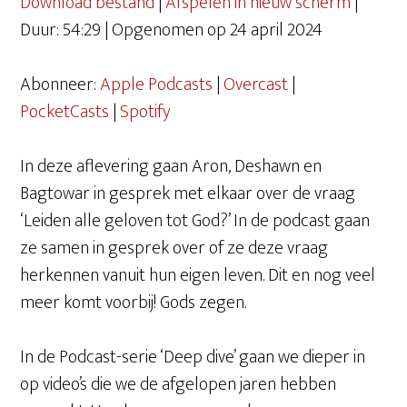
Download bestand
|
Afspelen in nieuw scherm
|
Duur: 54:29
|
Opgenomen op 24 april 2024
DELEN
Apple Podcasts
Overcast
PocketCasts
Spotify
Abonneer:
Apple Podcasts
|
Overcast
|
LINK
RSS FEED
PocketCasts
|
Spotify
EMBED
In deze aflevering gaan Aron, Deshawn en
Bagtowar in gesprek met elkaar over de vraag
‘Leiden alle geloven tot God?’ In de podcast gaan
ze samen in gesprek over of ze deze vraag
herkennen vanuit hun eigen leven. Dit en nog veel
meer komt voorbij! Gods zegen.
In de Podcast-serie ‘Deep dive’ gaan we dieper in
op video’s die we de afgelopen jaren hebben