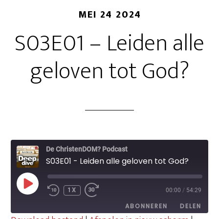
MEI 24 2024
S03E01 – Leiden alle
geloven tot God?
De ChristenDOM? Podcast
S03E01 - Leiden alle geloven tot God?
PLAY
1X
00:00
/
54:29
EPISODE
ABONNEREN
DELEN