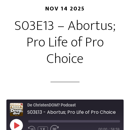
NOV 14 2025
S03E13 – Abortus;
Pro Life of Pro
Choice
De ChristenDOM? Podcast
S03E13 - Abortus; Pro Life of Pro Choice
PLAY
1X
00:00
/
58:59