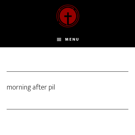
Door
naar
de
hoofd
inhoud
MENU
morning after pil