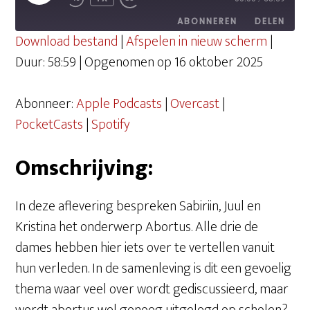
EPISODE
ABONNEREN
DELEN
Download bestand
|
Afspelen in nieuw scherm
|
Duur: 58:59
|
Opgenomen op 16 oktober 2025
DELEN
Apple Podcasts
Overcast
PocketCasts
Spotify
Abonneer:
Apple Podcasts
|
Overcast
|
LINK
RSS FEED
PocketCasts
|
Spotify
EMBED
Omschrijving:
In deze aflevering bespreken Sabiriin, Juul en
Kristina het onderwerp Abortus. Alle drie de
dames hebben hier iets over te vertellen vanuit
hun verleden. In de samenleving is dit een gevoelig
thema waar veel over wordt gediscussieerd, maar