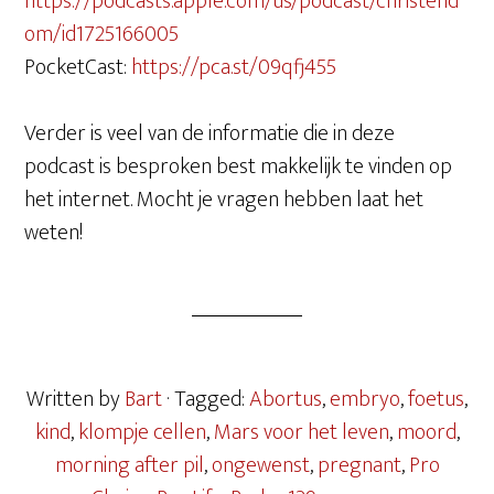
https://podcasts.apple.com/us/podcast/christend
om/id1725166005
PocketCast:
https://pca.st/09qfj455
Verder is veel van de informatie die in deze
podcast is besproken best makkelijk te vinden op
het internet. Mocht je vragen hebben laat het
weten!
Written by
Bart
· Tagged:
Abortus
,
embryo
,
foetus
,
kind
,
klompje cellen
,
Mars voor het leven
,
moord
,
morning after pil
,
ongewenst
,
pregnant
,
Pro