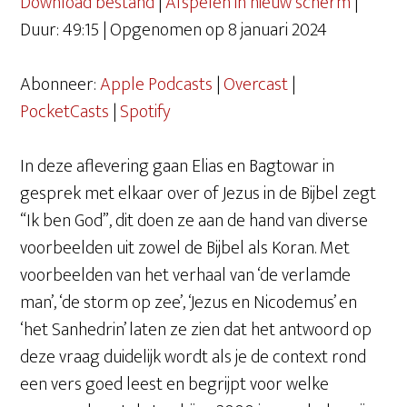
Download bestand
|
Afspelen in nieuw scherm
|
Duur: 49:15
|
Opgenomen op 8 januari 2024
DELEN
Apple Podcasts
Overcast
PocketCasts
Spotify
Abonneer:
Apple Podcasts
|
Overcast
|
LINK
RSS FEED
PocketCasts
|
Spotify
EMBED
In deze aflevering gaan Elias en Bagtowar in
gesprek met elkaar over of Jezus in de Bijbel zegt
“Ik ben God”, dit doen ze aan de hand van diverse
voorbeelden uit zowel de Bijbel als Koran. Met
voorbeelden van het verhaal van ‘de verlamde
man’, ‘de storm op zee’, ‘Jezus en Nicodemus’ en
‘het Sanhedrin’ laten ze zien dat het antwoord op
deze vraag duidelijk wordt als je de context rond
een vers goed leest en begrijpt voor welke