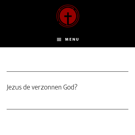
Door
naar
de
hoofd
inhoud
MENU
Jezus de verzonnen God?