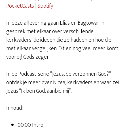
RSS FEED
PocketCasts
|
Spotify
EMBED
In deze aflevering gaan Elias en Bagtowar in
gesprek met elkaar over verschillende
kerkvaders, de ideeën die ze hadden en hoe die
met elkaar vergelijken. Dit en nog veel meer komt
voorbij! Gods zegen.
In de Podcast-serie ‘’Jezus, de verzonnen God?’’
ontdek je meer over Nicea, kerkvaders en waar zei
Jezus “Ik ben God, aanbid mij”.
Inhoud:
00:00 Intro