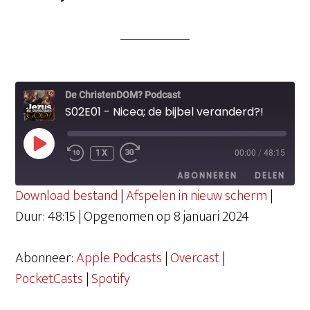
De ChristenDOM? Podcast
S02E01 - Nicea; de bijbel veranderd?!
PLAY
1X
00:00
/
48:15
EPISODE
ABONNEREN
DELEN
Download bestand
|
Afspelen in nieuw scherm
|
Duur: 48:15
|
Opgenomen op 8 januari 2024
DELEN
Apple Podcasts
Overcast
PocketCasts
Spotify
Abonneer:
Apple Podcasts
|
Overcast
|
LINK
RSS FEED
PocketCasts
|
Spotify
EMBED