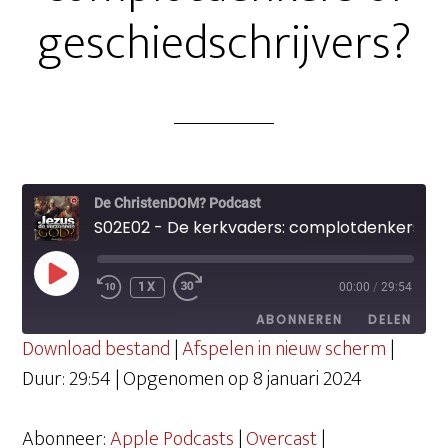
geschiedschrijvers?
De ChristenDOM? Podcast
S02E02 - De kerkvaders: complotdenkers of geschiedschrijvers?
PLAY
1X
00:00
/
29:54
EPISODE
ABONNEREN
DELEN
Download bestand
|
Afspelen in nieuw scherm
|
Duur: 29:54
|
Opgenomen op 8 januari 2024
DELEN
Apple Podcasts
Overcast
PocketCasts
Spotify
Abonneer:
Apple Podcasts
|
Overcast
|
LINK