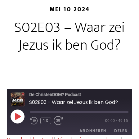
MEI 10 2024
S02E03 – Waar zei
Jezus ik ben God?
De ChristenDOM? Podcast
S02E03 - Waar zei Jezus ik ben God?
PLAY
1X
00:00
/
49:15
EPISODE
ABONNEREN
DELEN