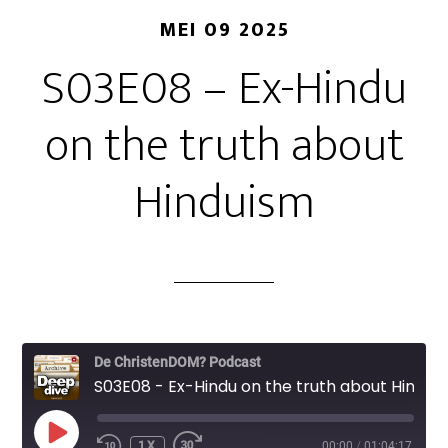
MEI 09 2025
S03E08 – Ex-Hindu
on the truth about
Hinduism
De ChristenDOM? Podcast
S03E08 - Ex-Hindu on the truth about Hinduism
PLAY
1X
00:00
/
01:04:17