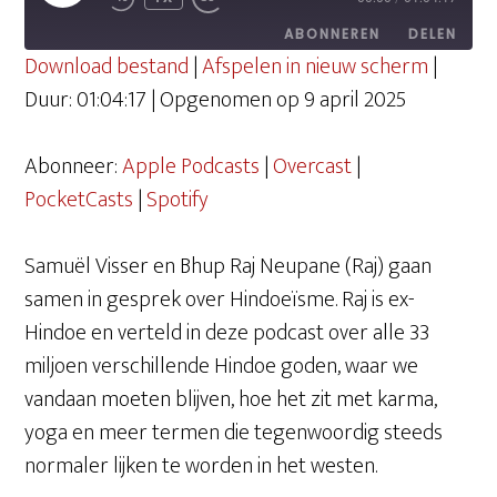
EPISODE
ABONNEREN
DELEN
Download bestand
|
Afspelen in nieuw scherm
|
Duur: 01:04:17
|
Opgenomen op 9 april 2025
DELEN
Apple Podcasts
Overcast
PocketCasts
Spotify
Abonneer:
Apple Podcasts
|
Overcast
|
LINK
RSS FEED
PocketCasts
|
Spotify
EMBED
Samuël Visser en Bhup Raj Neupane (Raj) gaan
samen in gesprek over Hindoeïsme. Raj is ex-
Hindoe en verteld in deze podcast over alle 33
miljoen verschillende Hindoe goden, waar we
vandaan moeten blijven, hoe het zit met karma,
yoga en meer termen die tegenwoordig steeds
normaler lijken te worden in het westen.