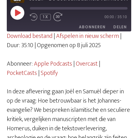
PLAY
1X
00:00
/
35:10
EPISODE
ABONNEREN
DELEN
Download bestand
|
Afspelen in nieuw scherm
|
Duur: 35:10
|
Opgenomen op 8 juli 2025
DELEN
Apple Podcasts
Overcast
PocketCasts
Spotify
Abonneer:
Apple Podcasts
|
Overcast
|
LINK
RSS FEED
PocketCasts
|
Spotify
EMBED
In deze aflevering gaan Joël en Samuël dieper in
op de vraag: Hoe betrouwbaar is het Johannes-
evangelie? We bespreken islamitische en seculiere
kritiek, vergelijken manuscripten met die van
Homerus, duiken in de tekstoverlevering,
archeologie en de vraag: hoe belangrijk zijn feiten