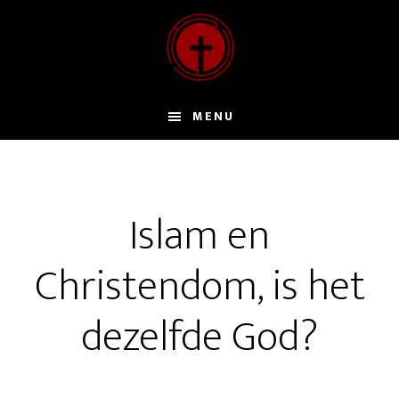
Door
naar
de
hoofd
inhoud
MENU
Islam en
Christendom, is het
dezelfde God?