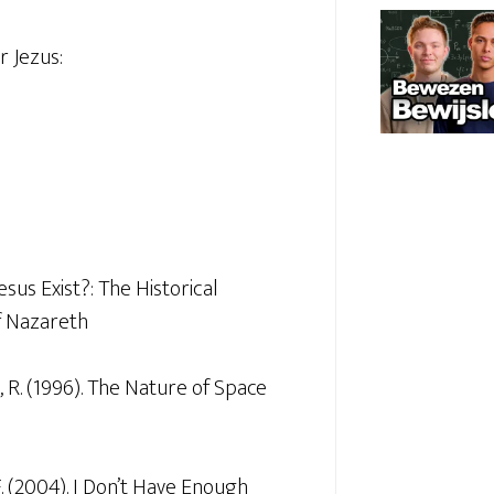
r Jezus:
esus Exist?: The Historical
f Nazareth
, R. (1996). The Nature of Space
 F. (2004). I Don’t Have Enough