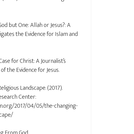
God but One: Allah or Jesus?: A
gates the Evidence for Islam and
Case for Christ: A Journalist’s
of the Evidence for Jesus.
eligious Landscape. (2017).
search Center:
m.org/2017/04/05/the-changing-
scape/
ing From God.