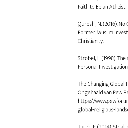
Faith to Be an Atheist.
Qureshi, N. (2016). No 
Former Muslim Investi
Christianity.
Strobel, L. (1998). The 
Personal Investigation 
The Changing Global R
Opgehaald van Pew Re
https://www.pewforu
global-religious-land
Turek, F. (2014). Steal