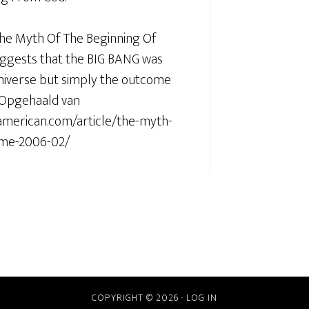
 The Myth Of The Beginning Of
uggests that the BIG BANG was
universe but simply the outcome
. Opgehaald van
camerican.com/article/the-myth-
time-2006-02/
COPYRIGHT © 2026 ·
LOG IN