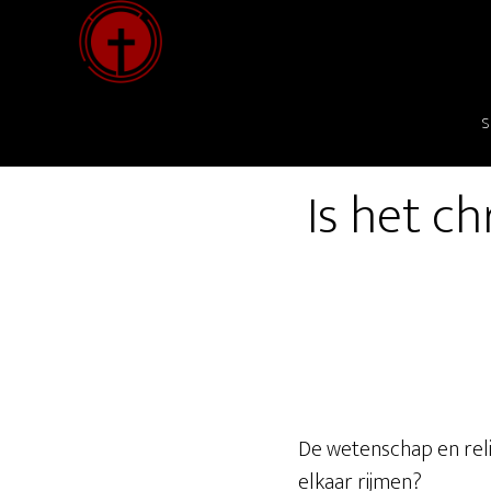
Door
naar
de
hoofd
S
inhoud
Is het ch
De wetenschap en reli
elkaar rijmen?