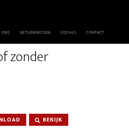
 ONS
GETUIGENISSEN
SOCIALS
CONTACT
oof zonder
NLOAD
BEKIJK