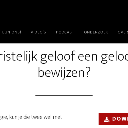
TEUN ONS!
VIDEO’S
PODCAST
ONDERZOEK
OVER
ristelijk geloof een gel
bewijzen?
gie, kun je die twee wel met
DOW