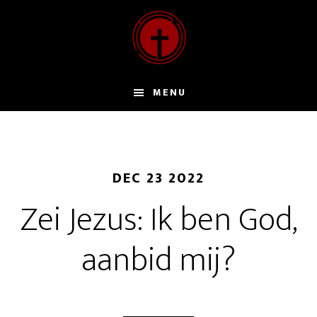
Door
naar
de
hoofd
inhoud
MENU
DEC 23 2022
Zei Jezus: Ik ben God,
aanbid mij?