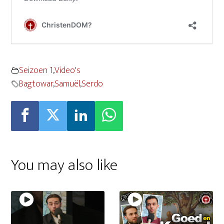
Seizoen 1
,
Video's
Bagtowar
,
Samuël
,
Serdo
You may also like