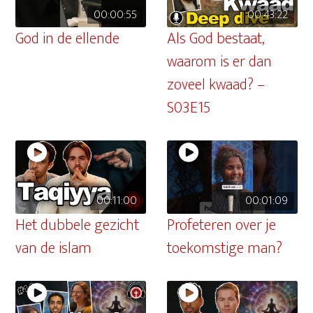
00:00:55
00:43:22
God in de ellende
Als God bestaat,
waarom is er dan
zoveel kwaad? –
S03E15
00:11:00
00:01:09
Het dubbele gezicht
Profeteren over je
van de islam
toekomstige man?