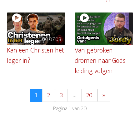
00:07:08
00:05:29
Kan een Christen het
Van gebroken
leger in?
dromen naar Gods
leiding volgen
1
2
3
…
20
»
Pagina 1 van 20