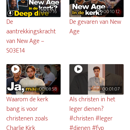
00:57:16
00:10:12
De
De gevaren van New
aantrekkingskracht
Age
van New Age –
S03E14
00:08:58
00:01:07
Waarom de kerk
Als christen in het
bang is voor
leger dienen?
christenen zoals
#christen #leger
Charlie Kirk
#dienen #fyp