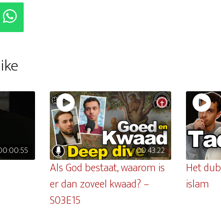
ike
00:00:55
00:43:22
Als God bestaat, waarom is
Het dub
er dan zoveel kwaad? –
islam
S03E15