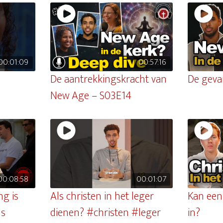
00:01:09
00:57:16
De aantrekkingskracht van
De geva
New Age – S03E14
00:08:58
00:01:07
g is
Als christen in het leger
Kan een
ls
dienen? #christen #leger
in?