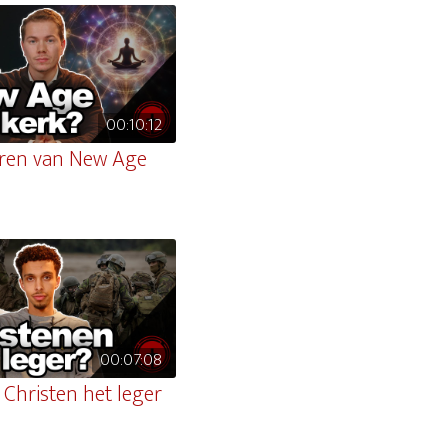
00:10:12
ren van New Age
00:07:08
 Christen het leger