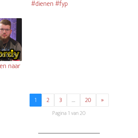
#dienen #fyp
00:05:29
en naar
1
2
3
…
20
»
Pagina 1 van 20