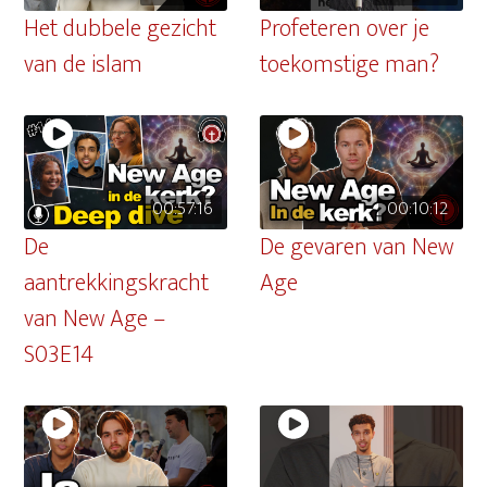
Het dubbele gezicht
Profeteren over je
van de islam
toekomstige man?
00:57:16
00:10:12
De
De gevaren van New
aantrekkingskracht
Age
van New Age –
S03E14