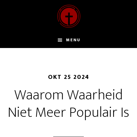
Door
naar
de
hoofd
inhoud
MENU
OKT 25 2024
Waarom Waarheid
Niet Meer Populair Is