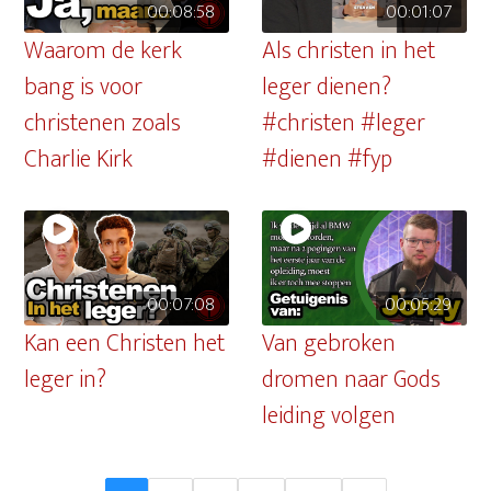
00:08:58
00:01:07
Waarom de kerk
Als christen in het
bang is voor
leger dienen?
christenen zoals
#christen #leger
Charlie Kirk
#dienen #fyp
00:07:08
00:05:29
Kan een Christen het
Van gebroken
leger in?
dromen naar Gods
leiding volgen