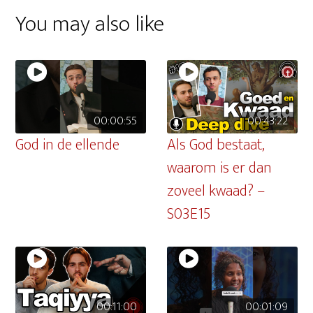
You may also like
00:00:55
00:43:22
God in de ellende
Als God bestaat,
waarom is er dan
zoveel kwaad? –
S03E15
00:11:00
00:01:09