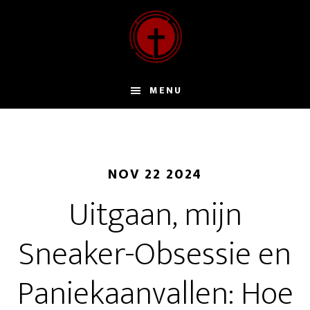
Door
naar
de
hoofd
inhoud
MENU
NOV 22 2024
Uitgaan, mijn
Sneaker-Obsessie en
Paniekaanvallen: Hoe