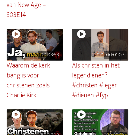
van New Age –
S03E14
00:08:58
00:01:07
Waarom de kerk
Als christen in het
bang is voor
leger dienen?
christenen zoals
#christen #leger
Charlie Kirk
#dienen #fyp