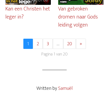
00:07:08
00:05:29
Kan een Christen het
Van gebroken
leger in?
dromen naar Gods
leiding volgen
1
2
3
…
20
»
Pagina 1 van 20
Written by
Samuël