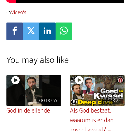
Video's
You may also like
00:00:55
00:43:22
God in de ellende
Als God bestaat,
waarom is er dan
zoveel kwaad? –