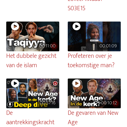
S03E15
00:11:00
00:01:09
Het dubbele gezicht
Profeteren over je
van de islam
toekomstige man?
00:57:16
00:10:12
De
De gevaren van New
aantrekkingskracht
Age