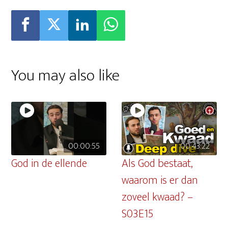
You may also like
00:00:55
00:43:22
God in de ellende
Als God bestaat,
waarom is er dan
zoveel kwaad? –
S03E15