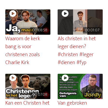
00:08:58
00:01:07
Waarom de kerk
Als christen in het
bang is voor
leger dienen?
christenen zoals
#christen #leger
Charlie Kirk
#dienen #fyp
00:07:08
00:05:29
Kan een Christen het
Van gebroken