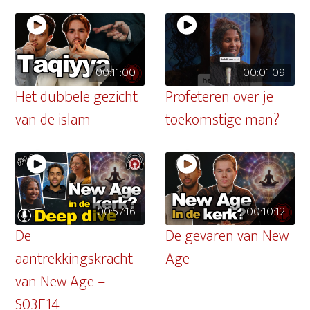
00:11:00
00:01:09
Het dubbele gezicht
Profeteren over je
van de islam
toekomstige man?
00:57:16
00:10:12
De
De gevaren van New
aantrekkingskracht
Age
van New Age –
S03E14