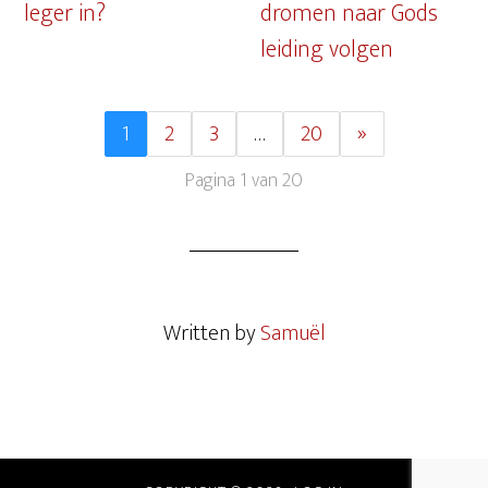
leger in?
dromen naar Gods
leiding volgen
1
2
3
…
20
»
Pagina 1 van 20
Written by
Samuël