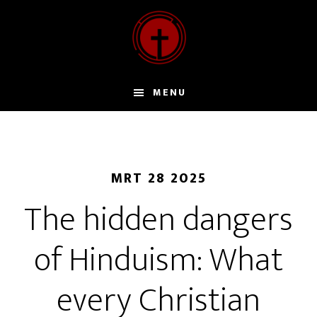
Door
naar
de
hoofd
inhoud
MENU
MRT 28 2025
The hidden dangers
of Hinduism: What
every Christian