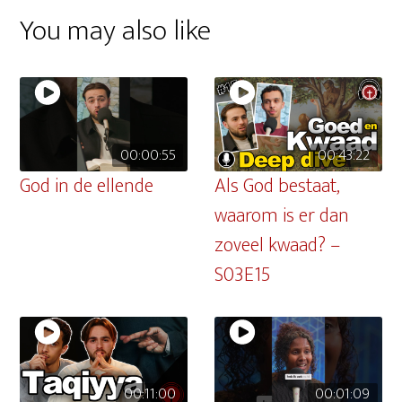
You may also like
00:00:55
00:43:22
God in de ellende
Als God bestaat,
waarom is er dan
zoveel kwaad? –
S03E15
00:11:00
00:01:09