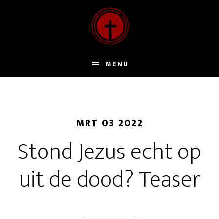
Door
naar
de
hoofd
inhoud
MENU
MRT 03 2022
Stond Jezus echt op
uit de dood? Teaser