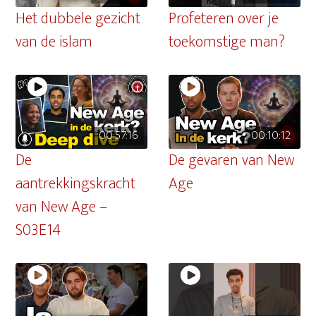
Het dubbele gezicht
Profeteren over je
van de islam
toekomstige man?
00:57:16
00:10:12
De
De gevaren van New
aantrekkingskracht
Age
van New Age –
S03E14