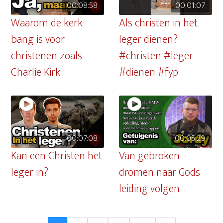
00:08:58
00:01:07
Waarom de kerk
Als christen in het
bang is voor
leger dienen?
christenen zoals
#christen #leger
Charlie Kirk
#dienen #fyp
00:07:08
00:05:29
Kan een Christen het
Van gebroken
leger in?
dromen naar Gods
leiding volgen