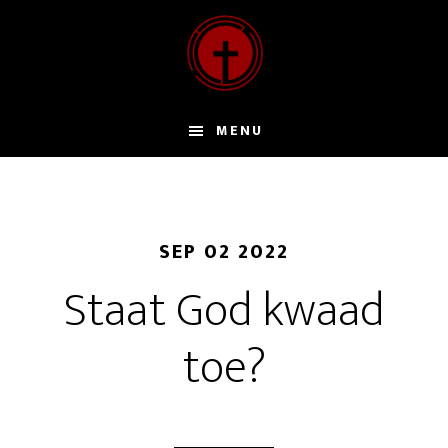
Door
naar
de
hoofd
inhoud
MENU
SEP 02 2022
Staat God kwaad
toe?