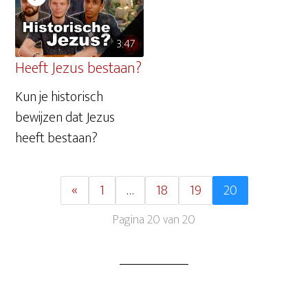
3:47
Heeft Jezus bestaan?
Kun je historisch
bewijzen dat Jezus
heeft bestaan?
«
1
…
18
19
20
Pagina 20 van 20