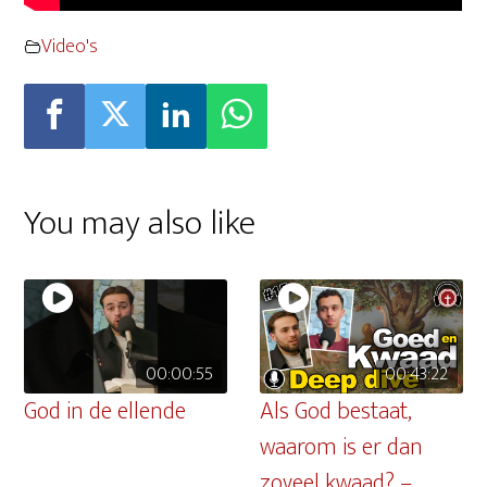
Video's
You may also like
00:00:55
00:43:22
God in de ellende
Als God bestaat,
waarom is er dan
zoveel kwaad? –