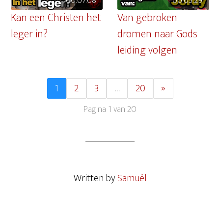
00:07:08
00:05:29
Kan een Christen het
Van gebroken
leger in?
dromen naar Gods
leiding volgen
1
2
3
…
20
»
Pagina 1 van 20
Written by
Samuël