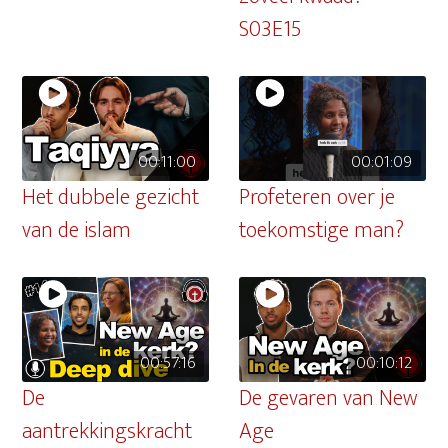
S03E15
00:11:00
00:01:09
Het dubbele gezicht
Profeteren over je
van de islam
toekomstige man?
00:57:16
00:10:12
De
De gevaren van New
aantrekkingskracht
Age