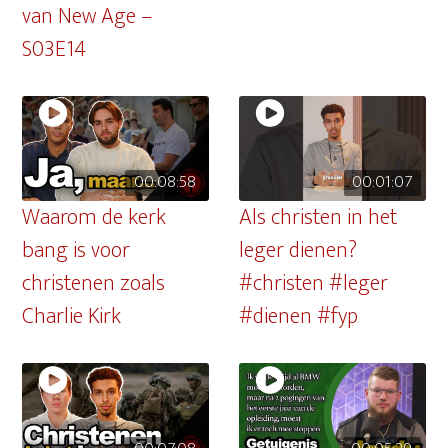
van New Age –
S03E14
00:08:58
00:01:07
Waarom de kerk
Als christen in het
bang is voor
leger dienen?
christenen zoals
#christen #leger
Charlie Kirk
#dienen #fyp