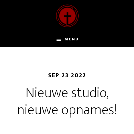
Door
naar
de
hoofd
inhoud
MENU
SEP 23 2022
Nieuwe studio,
nieuwe opnames!