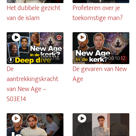
Het dubbele gezicht
Profeteren over je
van de islam
toekomstige man?
00:57:16
00:10:12
De
De gevaren van New
aantrekkingskracht
Age
van New Age –
S03E14