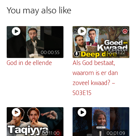
You may also like
00:00:55
00:43:22
God in de ellende
Als God bestaat,
waarom is er dan
zoveel kwaad? –
S03E15
00:11:00
00:01:09