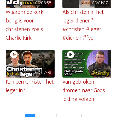
00:08:58
00:01:07
Waarom de kerk
Als christen in het
bang is voor
leger dienen?
christenen zoals
#christen #leger
Charlie Kirk
#dienen #fyp
00:07:08
00:05:29
Kan een Christen het
Van gebroken
leger in?
dromen naar Gods
leiding volgen