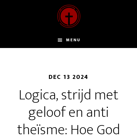
Door
naar
de
hoofd
inhoud
MENU
DEC 13 2024
Logica, strijd met
geloof en anti
theïsme: Hoe God