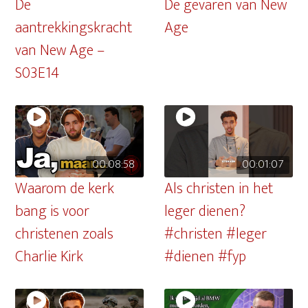
De
De gevaren van New
aantrekkingskracht
Age
van New Age –
S03E14
00:08:58
00:01:07
Waarom de kerk
Als christen in het
bang is voor
leger dienen?
christenen zoals
#christen #leger
Charlie Kirk
#dienen #fyp