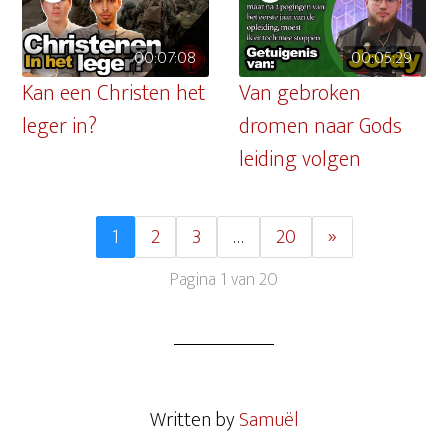
00:07:08
00:05:29
Kan een Christen het
Van gebroken
leger in?
dromen naar Gods
leiding volgen
1
2
3
…
20
»
Pagina 1 van 20
Written by
Samuël