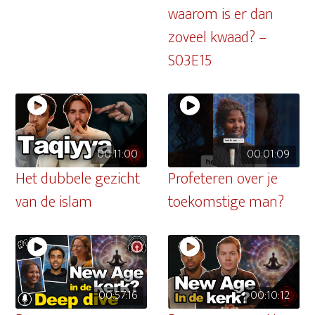
waarom is er dan
zoveel kwaad? –
S03E15
00:11:00
00:01:09
Het dubbele gezicht
Profeteren over je
van de islam
toekomstige man?
00:57:16
00:10:12