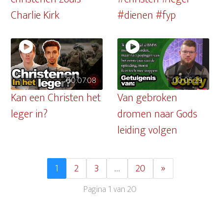
Charlie Kirk
#dienen #fyp
00:07:08
00:05:29
Kan een Christen het
Van gebroken
leger in?
dromen naar Gods
leiding volgen
1
2
3
…
20
»
Pagina 1 van 20