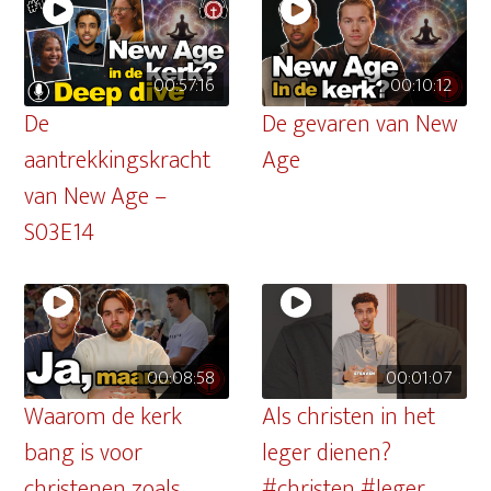
00:57:16
00:10:12
De
De gevaren van New
aantrekkingskracht
Age
van New Age –
S03E14
00:08:58
00:01:07
Waarom de kerk
Als christen in het
bang is voor
leger dienen?
christenen zoals
#christen #leger