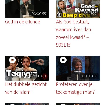
00:00:55
00:43:22
God in de ellende
Als God bestaat,
waarom is er dan
zoveel kwaad? –
S03E15
00:11:00
00:01:09
Het dubbele gezicht
Profeteren over je
van de islam
toekomstige man?