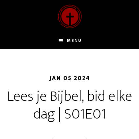
Door
naar
de
hoofd
inhoud
MENU
JAN 05 2024
Lees je Bijbel, bid elke
dag | S01E01