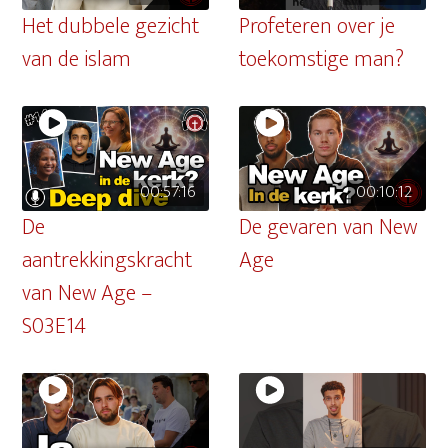
Het dubbele gezicht
Profeteren over je
van de islam
toekomstige man?
00:57:16
00:10:12
De
De gevaren van New
aantrekkingskracht
Age
van New Age –
S03E14