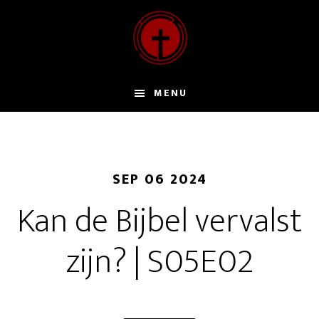
Door
naar
de
hoofd
inhoud
MENU
SEP 06 2024
Kan de Bijbel vervalst
zijn? | S05E02