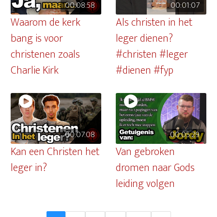
00:08:58
00:01:07
Waarom de kerk
Als christen in het
bang is voor
leger dienen?
christenen zoals
#christen #leger
Charlie Kirk
#dienen #fyp
00:07:08
00:05:29
Kan een Christen het
Van gebroken
leger in?
dromen naar Gods
leiding volgen