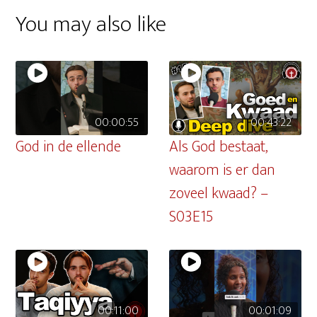
You may also like
00:00:55
00:43:22
God in de ellende
Als God bestaat,
waarom is er dan
zoveel kwaad? –
S03E15
00:11:00
00:01:09