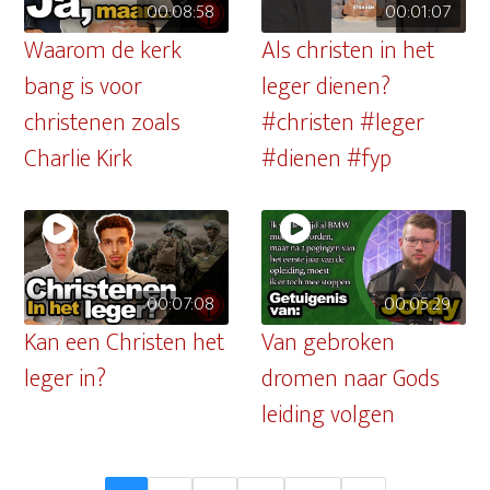
00:08:58
00:01:07
Waarom de kerk
Als christen in het
bang is voor
leger dienen?
christenen zoals
#christen #leger
Charlie Kirk
#dienen #fyp
00:07:08
00:05:29
Kan een Christen het
Van gebroken
leger in?
dromen naar Gods
leiding volgen