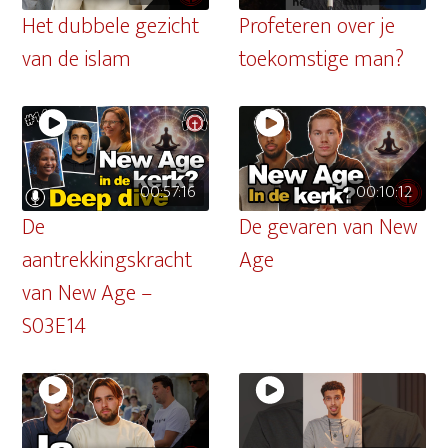
Het dubbele gezicht
Profeteren over je
van de islam
toekomstige man?
00:57:16
00:10:12
De
De gevaren van New
aantrekkingskracht
Age
van New Age –
S03E14