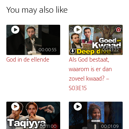
You may also like
00:00:55
00:43:22
God in de ellende
Als God bestaat,
waarom is er dan
zoveel kwaad? –
S03E15
00:11:00
00:01:09