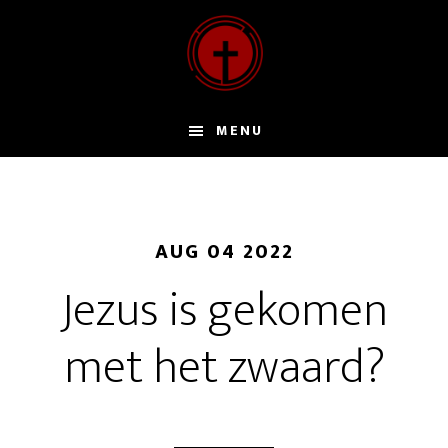
Door
naar
de
hoofd
inhoud
MENU
AUG 04 2022
Jezus is gekomen
met het zwaard?