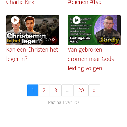
Charlie Kirk
#dienen #fyp
00:07:08
00:05:29
Kan een Christen het
Van gebroken
leger in?
dromen naar Gods
leiding volgen
1
2
3
…
20
»
Pagina 1 van 20