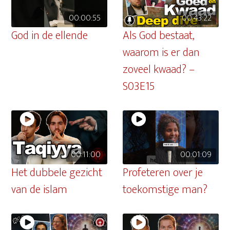
00:00:55
00:43:22
God in de ellende
Als God bestaat,
waarom is er dan
zoveel kwaad? –
S03E15
00:11:00
00:01:09
Het dubbele gezicht
Profeteren over je
van de islam
toekomstige man?