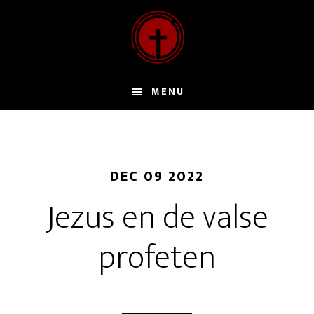
Door
naar
de
hoofd
inhoud
MENU
DEC 09 2022
Jezus en de valse
profeten