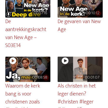
00:57:16
00:10:12
De
De gevaren van New
aantrekkingskracht
Age
van New Age –
S03E14
00:08:58
00:01:07
Waarom de kerk
Als christen in het
bang is voor
leger dienen?
christenen zoals
#christen #leger