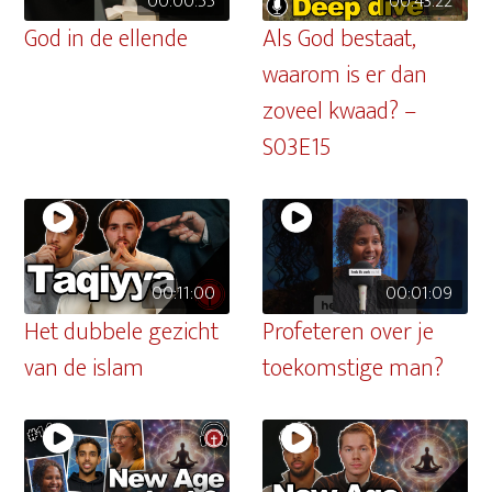
00:00:55
00:43:22
God in de ellende
Als God bestaat,
waarom is er dan
zoveel kwaad? –
S03E15
00:11:00
00:01:09
Het dubbele gezicht
Profeteren over je
van de islam
toekomstige man?