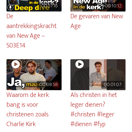
00:57:16
00:10:12
De
De gevaren van New
aantrekkingskracht
Age
van New Age –
S03E14
00:08:58
00:01:07
Waarom de kerk
Als christen in het
bang is voor
leger dienen?
christenen zoals
#christen #leger
Charlie Kirk
#dienen #fyp