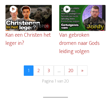
00:07:08
00:05:29
Kan een Christen het
Van gebroken
leger in?
dromen naar Gods
leiding volgen
1
2
3
…
20
»
Pagina 1 van 20