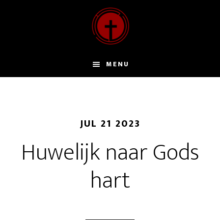
Door
naar
de
hoofd
inhoud
MENU
JUL 21 2023
Huwelijk naar Gods
hart