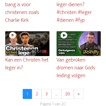
bang is voor
leger dienen?
christenen zoals
#christen #leger
Charlie Kirk
#dienen #fyp
00:07:08
00:05:29
Kan een Christen het
Van gebroken
leger in?
dromen naar Gods
leiding volgen
1
2
3
…
20
»
Pagina 1 van 20