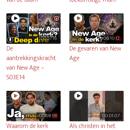
00:57:16
00:10:12
De
De gevaren van New
aantrekkingskracht
Age
van New Age –
S03E14
00:08:58
00:01:07
Waarom de kerk
Als christen in het