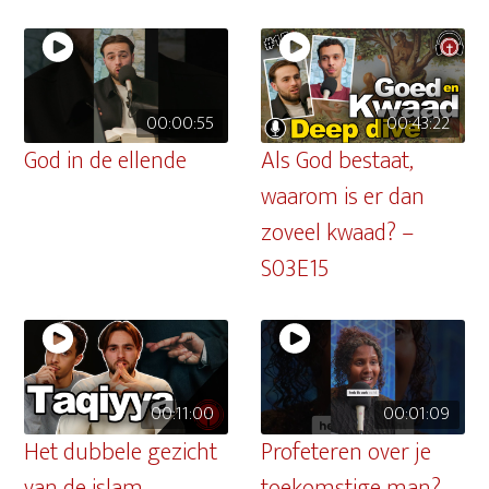
00:00:55
00:43:22
God in de ellende
Als God bestaat,
waarom is er dan
zoveel kwaad? –
S03E15
00:11:00
00:01:09
Het dubbele gezicht
Profeteren over je
van de islam
toekomstige man?