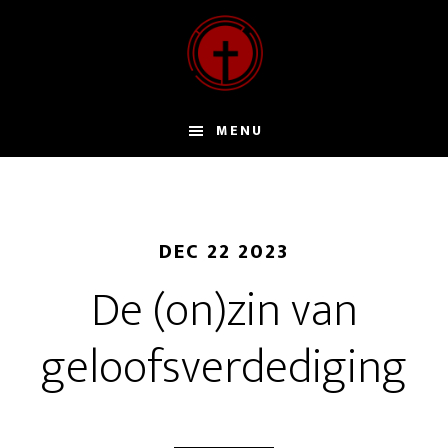
Door
naar
de
hoofd
inhoud
MENU
DEC 22 2023
De (on)zin van
geloofsverdediging