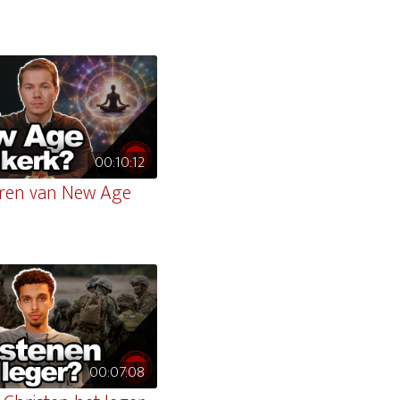
00:10:12
ren van New Age
00:07:08