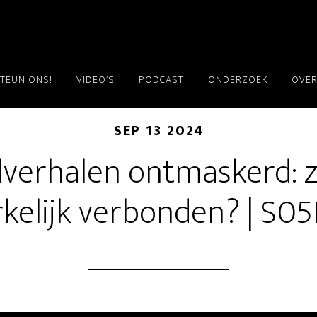
TEUN ONS!
VIDEO’S
PODCAST
ONDERZOEK
OVER
SEP 13 2024
lverhalen ontmaskerd: z
kelijk verbonden? | S0