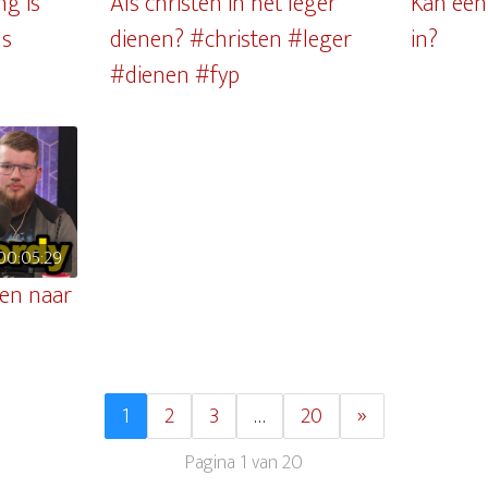
g is
Als christen in het leger
Kan een
ls
dienen? #christen #leger
in?
#dienen #fyp
00:05:29
en naar
1
2
3
…
20
»
Pagina 1 van 20