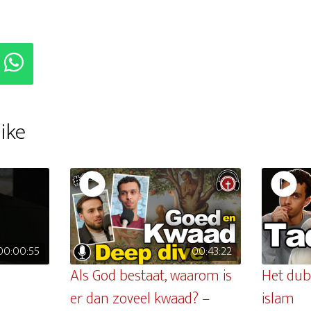
ike
00:00:55
00:43:22
Als God bestaat, waarom is
Het dub
er dan zoveel kwaad? –
islam