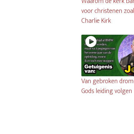
Waarom de kerk ban
voor christenen zoa
Charlie Kirk
Van gebroken drom
Gods leiding volgen