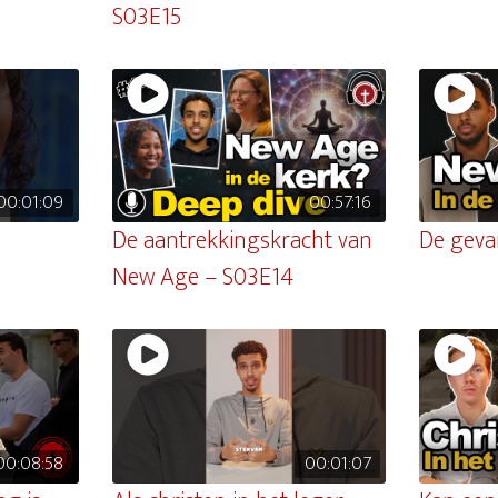
S03E15
00:01:09
00:57:16
De aantrekkingskracht van
De geva
New Age – S03E14
00:08:58
00:01:07