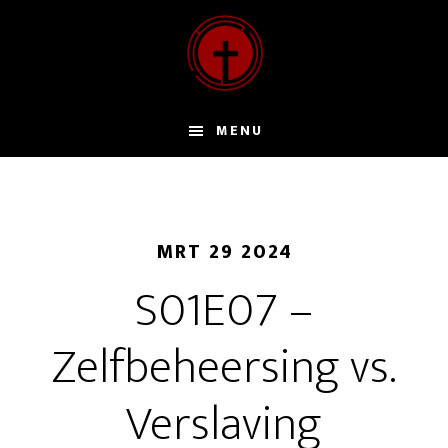
Door
naar
de
hoofd
inhoud
MENU
MRT 29 2024
S01E07 –
Zelfbeheersing vs.
Verslaving