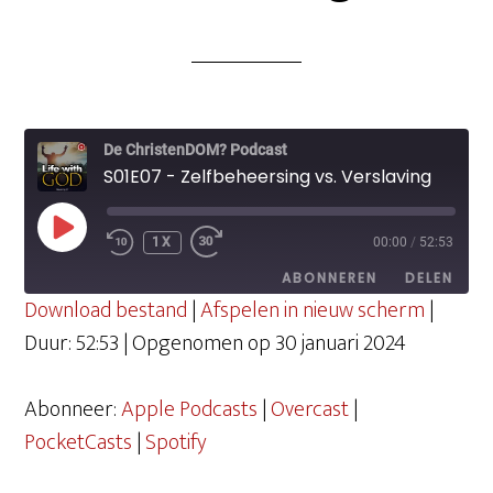
De ChristenDOM? Podcast
S01E07 - Zelfbeheersing vs. Verslaving
PLAY
1X
00:00
/
52:53
EPISODE
ABONNEREN
DELEN
Download bestand
|
Afspelen in nieuw scherm
|
Duur: 52:53
|
Opgenomen op 30 januari 2024
DELEN
Apple Podcasts
Overcast
PocketCasts
Spotify
Abonneer:
Apple Podcasts
|
Overcast
|
LINK
RSS FEED
PocketCasts
|
Spotify
EMBED