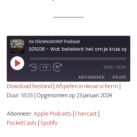
De ChristenDOM? Podcast
S01E06 - Wat betekent het om je kruis op te nemen?
PLAY
1X
00:00
/
55:55
EPISODE
ABONNEREN
DELEN
Download bestand
|
Afspelen in nieuw scherm
|
Duur: 55:55
|
Opgenomen op 23 januari 2024
DELEN
Apple Podcasts
Overcast
PocketCasts
Spotify
Abonneer:
Apple Podcasts
|
Overcast
|
LINK
RSS FEED
PocketCasts
|
Spotify
EMBED