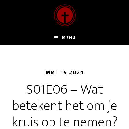
Door
naar
de
hoofd
inhoud
MENU
MRT 15 2024
S01E06 – Wat
betekent het om je
kruis op te nemen?