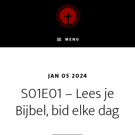
Door
naar
de
hoofd
inhoud
MENU
JAN 05 2024
S01E01 – Lees je
Bijbel, bid elke dag