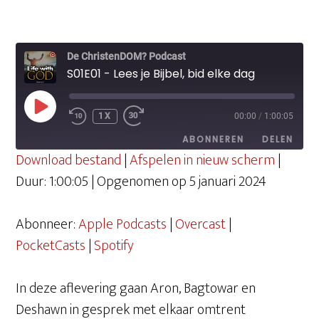
De ChristenDOM? Podcast
S01E01 - Lees je Bijbel, bid elke dag
PLAY
1X
00:00
/
1:00:05
EPISODE
ABONNEREN
DELEN
Download bestand
|
Afspelen in nieuw scherm
|
Duur: 1:00:05
|
Opgenomen op 5 januari 2024
DELEN
Apple Podcasts
Overcast
PocketCasts
Spotify
Abonneer:
Apple Podcasts
|
Overcast
|
LINK
RSS FEED
PocketCasts
|
Spotify
EMBED
In deze aflevering gaan Aron, Bagtowar en
Deshawn in gesprek met elkaar omtrent