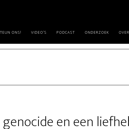
TEUN ONS!
VIDEO’S
PODCAST
ONDERZOEK
OVER
, genocide en een liefh