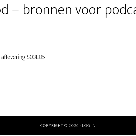
d – bronnen voor podc
 aflevering S03E05
COPYRIGHT © 2026 ·
LOG IN