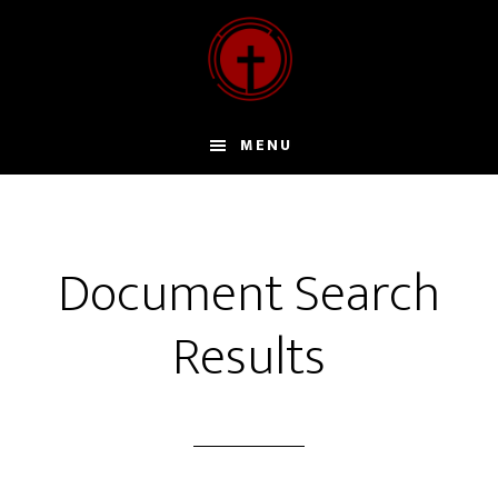
Door
naar
de
hoofd
inhoud
MENU
Document Search
Results