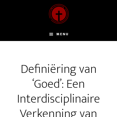
Door
naar
de
hoofd
inhoud
MENU
Definiëring van
‘Goed’: Een
Interdisciplinaire
Verkenning van